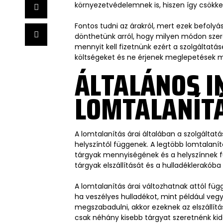
környezetvédelemnek is, hiszen így csökke
Fontos tudni az árakról, mert ezek befolyás
dönthetünk arról, hogy milyen módon szer
mennyit kell fizetnünk ezért a szolgáltatá
költségeket és ne érjenek meglepetések m
ÁLTALÁNOS I
LOMTALANÍTÁ
A lomtalanítás árai általában a szolgáltat
helyszíntől függenek. A legtöbb lomtalanít
tárgyak mennyiségének és a helyszínnek f
tárgyak elszállítását és a hulladéklerakóba
A lomtalanítás árai változhatnak attól füg
ha veszélyes hulladékot, mint például veg
megszabadulni, akkor ezeknek az elszállít
csak néhány kisebb tárgyat szeretnénk kid