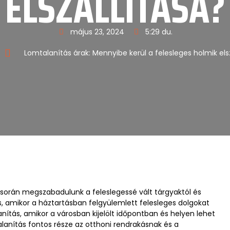
ELSZÁLLÍTÁSA?
május 23, 2024
5:29 du.
Lomtalanítás árak: Mennyibe kerül a felesleges holmik els
során megszabadulunk a feleslegessé vált tárgyaktól és
ás, amikor a háztartásban felgyülemlett felesleges dolgokat
ítás, amikor a városban kijelölt időpontban és helyen lehet
alanítás fontos része az otthoni rendrakásnak és a