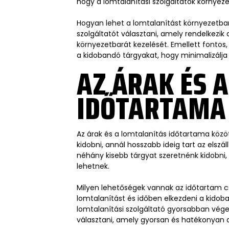
hogy a lomtalanítási szolgáltatók környe
Hogyan lehet a lomtalanítást környezetbar
szolgáltatót választani, amely rendelkezik
környezetbarát kezelését. Emellett fontos
a kidobandó tárgyakat, hogy minimalizálja
AZ ÁRAK ÉS 
IDŐTARTAMA
Az árak és a lomtalanítás időtartama közö
kidobni, annál hosszabb ideig tart az elszá
néhány kisebb tárgyat szeretnénk kidobni, 
lehetnek.
Milyen lehetőségek vannak az időtartam cs
lomtalanítást és időben elkezdeni a kidoba
lomtalanítási szolgáltató gyorsabban vége
választani, amely gyorsan és hatékonyan d