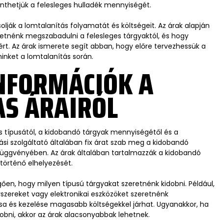
nthetjük a felesleges hulladék mennyiségét.
olják a lomtalanítás folyamatát és költségeit. Az árak alapján
etnénk megszabadulni a felesleges tárgyaktól, és hogy
sért. Az árak ismerete segít abban, hogy előre tervezhessük a
inket a lomtalanítás során.
NFORMÁCIÓK A
S ÁRAIRÓL
ás típusától, a kidobandó tárgyak mennyiségétől és a
ási szolgáltató általában fix árat szab meg a kidobandó
üggvényében. Az árak általában tartalmazzák a kidobandó
 történő elhelyezését.
gően, hogy milyen típusú tárgyakat szeretnénk kidobni. Például,
yszereket vagy elektronikai eszközöket szeretnénk
ása és kezelése magasabb költségekkel járhat. Ugyanakkor, ha
obni, akkor az árak alacsonyabbak lehetnek.