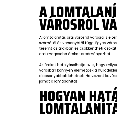
A LOMTALANÍ
VÁROSRÓL V
A lomtalanítás árai városról városra is elt
számától és versenyétől függ. Egyes város
teremt az árakban és csökkentheti azokat.
ami magasabb árakat eredményezhet.
Az árakat befolyásolhatja az is, hogy milye
városban könnyen elérhetőek a hulladéklera
alacsonyabbak lehetnek. Ha viszont kevés
járhat a lomtalanítás.
HOGYAN HAT
LOMTALANÍTÁ