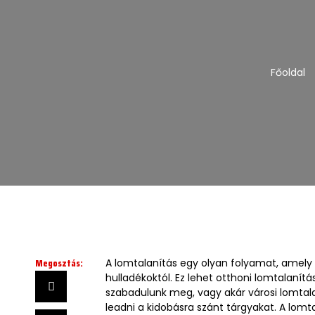
Főoldal
Megosztás:
A lomtalanítás egy olyan folyamat, amely 
hulladékoktól. Ez lehet otthoni lomtalanít
szabadulunk meg, vagy akár városi lomtalan
leadni a kidobásra szánt tárgyakat. A lomt