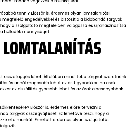
zetbarát módon végezzék a munkájukat.
átabbá tenni? Először is, érdemes olyan lomtalanítási
 a megfelelő engedélyekkel és biztosítja a kidobandó tárgyak
, hogy a szolgáltató megfelelően válogassa és újrahasznosítsa
 a hulladék mennyiségét.
A LOMTALANÍTÁS
tt összefüggés lehet. Általában minél több tárgyat szeretnénk
llítás és annál magasabb lehet az ár. Ugyanakkor, ha csak
akkor az elszállítás gyorsabb lehet és az árak alacsonyabbak
ökkentésére? Először is, érdemes előre tervezni a
ndó tárgyak összegyűjtését. Ez lehetővé teszi, hogy a
zze el a munkát. Emellett érdemes olyan szolgáltatót
olgozik.