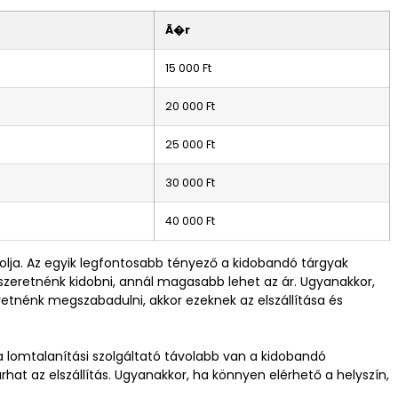
Ã�r
15 000 Ft
20 000 Ft
25 000 Ft
30 000 Ft
40 000 Ft
olja. Az egyik legfontosabb tényező a kidobandó tárgyak
szeretnénk kidobni, annál magasabb lehet az ár. Ugyanakkor,
retnénk megszabadulni, akkor ezeknek az elszállítása és
 a lomtalanítási szolgáltató távolabb van a kidobandó
rhat az elszállítás. Ugyanakkor, ha könnyen elérhető a helyszín,