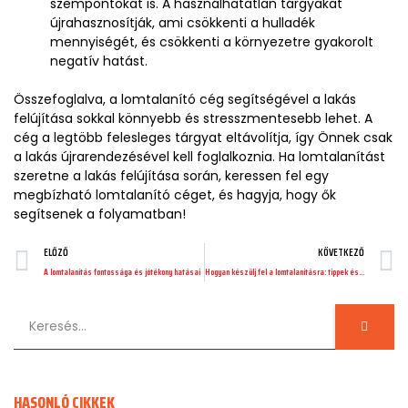
szempontokat is. A használhatatlan tárgyakat
újrahasznosítják, ami csökkenti a hulladék
mennyiségét, és csökkenti a környezetre gyakorolt
negatív hatást.
Összefoglalva, a lomtalanító cég segítségével a lakás
felújítása sokkal könnyebb és stresszmentesebb lehet. A
cég a legtöbb felesleges tárgyat eltávolítja, így Önnek csak
a lakás újrarendezésével kell foglalkoznia. Ha lomtalanítást
szeretne a lakás felújítása során, keressen fel egy
megbízható lomtalanító céget, és hagyja, hogy ők
segítsenek a folyamatban!
ELŐZŐ
KÖVETKEZŐ
A lomtalanítás fontossága és jótékony hatásai
Hogyan készülj fel a lomtalanításra: tippek és trükkök
HASONLÓ CIKKEK