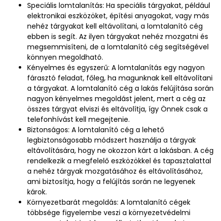
Speciális lomtalanítás: Ha speciális tárgyakat, például
elektronikai eszközöket, építési anyagokat, vagy más
nehéz tárgyakat kell eltávolítani, a lomtalanító cég
ebben is segít. Az ilyen tárgyakat nehéz mozgatni és
megsemmisíteni, de a lomtalanító cég segítségével
könnyen megoldható.
Kényelmes és egyszerű: A lomtalanítás egy nagyon
fárasztó feladat, főleg, ha magunknak kell eltávolítani
a tárgyakat. A lomtalanító cég a lakás felújítása során
nagyon kényelmes megoldást jelent, mert a cég az
összes tárgyat elviszi és eltávolítja, így Önnek csak a
telefonhívást kell megejtenie.
Biztonságos: A lomtalanító cég a lehető
legbiztonságosabb módszert használja a tárgyak
eltávolítására, hogy ne okozzon kárt a lakásban. A cég
rendelkezik a megfelelő eszközökkel és tapasztalattal
a nehéz tárgyak mozgatásához és eltávolításához,
ami biztosítja, hogy a felújítás során ne legyenek
károk.
Környezetbarát megoldás: A lomtalanító cégek
többsége figyelembe veszi a környezetvédelmi