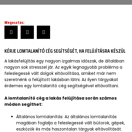
Megosztás:
KÉRJE LOMTALANÍTÓ CÉG SEGÍTSÉGÉT, HA FELÚJÍTÁSRA KÉSZÜL
A lakásfelújítás egy nagyon izgalmas időszak, de általában
nagyon sok stresszel jár. Az egyik legnagyobb probléma a
feleslegessé vált dolgok eltávolítása, amiket már nem
szeretnénk a felújított lakásban látni. Az ilyen tárgyakat
érdemes egy lomtalanító cég segítségével eltávolítani.
A lomtalanító cég a lakás felújítása során számos
módon segíthet:
Általános lomtalanítás: Az általános lomtalanítás
magában foglalja a feleslegessé vált bútorok, gépek,
eszközök és más haszontalan tárgyak eltávolítását.