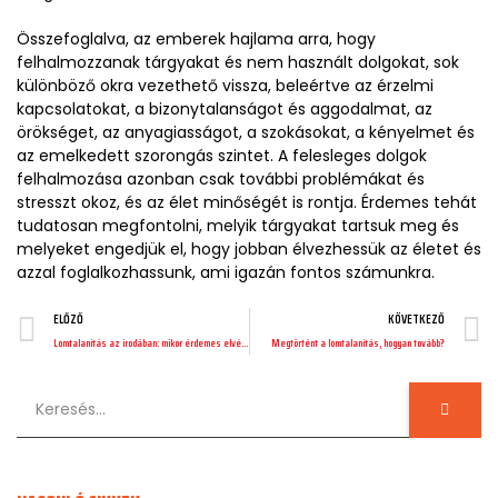
Összefoglalva, az emberek hajlama arra, hogy
felhalmozzanak tárgyakat és nem használt dolgokat, sok
különböző okra vezethető vissza, beleértve az érzelmi
kapcsolatokat, a bizonytalanságot és aggodalmat, az
örökséget, az anyagiasságot, a szokásokat, a kényelmet és
az emelkedett szorongás szintet. A felesleges dolgok
felhalmozása azonban csak további problémákat és
stresszt okoz, és az élet minőségét is rontja. Érdemes tehát
tudatosan megfontolni, melyik tárgyakat tartsuk meg és
melyeket engedjük el, hogy jobban élvezhessük az életet és
azzal foglalkozhassunk, ami igazán fontos számunkra.
ELŐZŐ
KÖVETKEZŐ
Lomtalanítás az irodában: mikor érdemes elvégezni és hogyan?
Megtörtént a lomtalanítás, hogyan tovább?