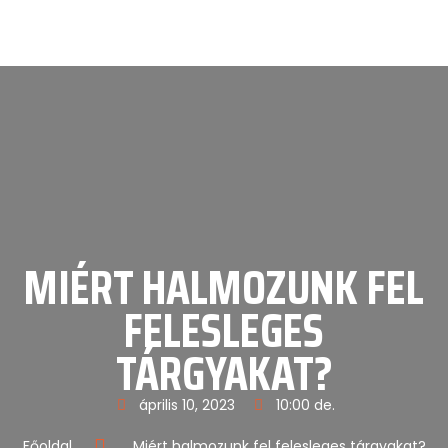
MIÉRT HALMOZUNK FEL
FELESLEGES
TÁRGYAKAT?
április 10, 2023
10:00 de.
Főoldal
Miért halmozunk fel felesleges tárgyakat?