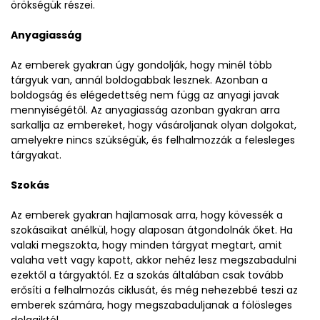
örökségük részei.
Anyagiasság
Az emberek gyakran úgy gondolják, hogy minél több
tárgyuk van, annál boldogabbak lesznek. Azonban a
boldogság és elégedettség nem függ az anyagi javak
mennyiségétől. Az anyagiasság azonban gyakran arra
sarkallja az embereket, hogy vásároljanak olyan dolgokat,
amelyekre nincs szükségük, és felhalmozzák a felesleges
tárgyakat.
Szokás
Az emberek gyakran hajlamosak arra, hogy kövessék a
szokásaikat anélkül, hogy alaposan átgondolnák őket. Ha
valaki megszokta, hogy minden tárgyat megtart, amit
valaha vett vagy kapott, akkor nehéz lesz megszabadulni
ezektől a tárgyaktól. Ez a szokás általában csak tovább
erősíti a felhalmozás ciklusát, és még nehezebbé teszi az
emberek számára, hogy megszabaduljanak a fölösleges
dolgaiktól.