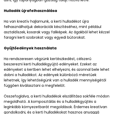
Hulladék újrafelhasználása
Ha van kreatív hajlamunk, a kerti hulladékot újra
felhasználhatjuk dekorációk készítéséhez, mint például
asztaldíszek, kosarak vagy faliképek. Az ágakból lehet kézzel
faragni kerti szobrokat vagy egyedi bútorokat.
Gyűjtőedények használata
Ha rendszeresen végzünk kertészkedést, célszerű
beszerezni kerti hulladékgyűjtő edényeket. Ezeket az
edényeket a kertben lehet elhelyezni, és azonnal bele lehet
dobni a hulladékot. Az edények különböző méretűek
lehetnek, így lehetőségünk van a hulladék mennyiségétől
függően kiválasztani a megfelelőt.
Összefoglalva, a kerti hulladékok elszállítása sokféle módon
megoldható. A komposztálás és a hulladékgyűjtés a
leginkább környezetbarát megoldások. Érdemes kreatívan
gondolkodni, és a kerti hulladékokat hasznos anyaggá