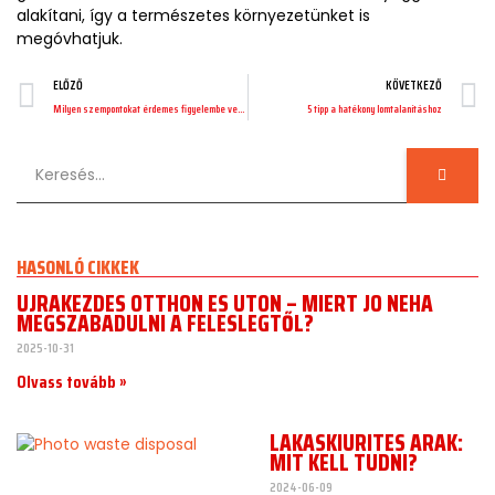
alakítani, így a természetes környezetünket is
megóvhatjuk.
ELŐZŐ
KÖVETKEZŐ
Milyen szempontokat érdemes figyelembe venni a lomtalanító cég kiválasztásakor? 7+1 tipp!
5 tipp a hatékony lomtalanításhoz
HASONLÓ CIKKEK
ÚJRAKEZDÉS OTTHON ÉS ÚTON – MIÉRT JÓ NÉHA
MEGSZABADULNI A FELESLEGTŐL?
2025-10-31
Olvass tovább »
LAKÁSKIÜRÍTÉS ÁRAK:
MIT KELL TUDNI?
2024-06-09