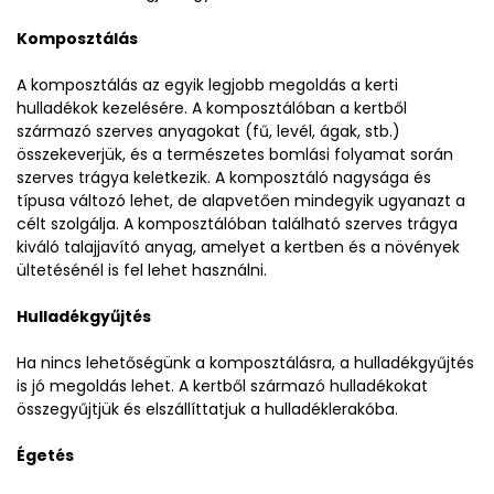
Komposztálás
A komposztálás az egyik legjobb megoldás a kerti
hulladékok kezelésére. A komposztálóban a kertből
származó szerves anyagokat (fű, levél, ágak, stb.)
összekeverjük, és a természetes bomlási folyamat során
szerves trágya keletkezik. A komposztáló nagysága és
típusa változó lehet, de alapvetően mindegyik ugyanazt a
célt szolgálja. A komposztálóban található szerves trágya
kiváló talajjavító anyag, amelyet a kertben és a növények
ültetésénél is fel lehet használni.
Hulladékgyűjtés
Ha nincs lehetőségünk a komposztálásra, a hulladékgyűjtés
is jó megoldás lehet. A kertből származó hulladékokat
összegyűjtjük és elszállíttatjuk a hulladéklerakóba.
Égetés