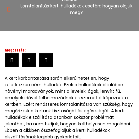
Lomtalanítás kerti hulladékok esetén: hogyan oldjuk
meg?
Megosztás:
A kert karbantartása során elkerülhetetlen, hogy
keletkezzen némi hulladék. Ezek a hulladékok általában
növényi maradványok, mint a levelek, ágak, lenyírt fű,
amelyek idővel felhalmozódnak és szemetet képeznek a
kertben. Ezért rendszeres lomtalanításra van szükség, hogy
megőrizzük a kertünk tisztaságát és egészségét. A kerti
hulladékok elszállítása azonban sokszor problémát
jelenthet, ha nem tudjuk, hogyan kell helyesen megoldani.
Ebben a cikkben összefoglaljuk a kerti hulladékok
elszállításának legjobb gyakorlatait.