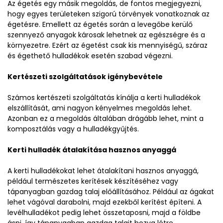
Az égetés egy másik megoldás, de fontos megjegyezni,
hogy egyes területeken szigorú törvények vonatkoznak az
égetésre. Emellett az égetés során a levegőbe kerülő
szennyező anyagok károsak lehetnek az egészségre és a
környezetre. Ezért az égetést csak kis mennyiségű, száraz
és égethető hulladékok esetén szabad végezni.
Kertészeti szolgáltatások igénybevétele
Számos kertészeti szolgáltatás kínálja a kerti hulladékok
elszállítását, ami nagyon kényelmes megoldás lehet.
Azonban ez a megoldás általában drágább lehet, mint a
komposztálás vagy a hulladékgyűjtés.
Kerti hulladék átalakítása hasznos anyaggá
A kerti hulladékokat lehet átalakítani hasznos anyaggá,
például természetes kerítések készítéséhez vagy
tápanyagban gazdag talaj előállításához. Például az ágakat
lehet vágóval darabolni, majd ezekből kerítést építeni. A
levélhulladékot pedig lehet összetaposni, majd a földbe
ásni, így tápanyagban gazdag talajt hozva létre.