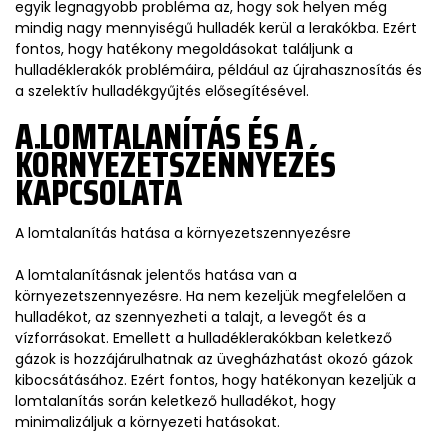
egyik legnagyobb probléma az, hogy sok helyen még
mindig nagy mennyiségű hulladék kerül a lerakókba. Ezért
fontos, hogy hatékony megoldásokat találjunk a
hulladéklerakók problémáira, például az újrahasznosítás és
a szelektív hulladékgyűjtés elősegítésével.
A LOMTALANÍTÁS ÉS A
KÖRNYEZETSZENNYEZÉS
KAPCSOLATA
A lomtalanítás hatása a környezetszennyezésre
A lomtalanításnak jelentős hatása van a
környezetszennyezésre. Ha nem kezeljük megfelelően a
hulladékot, az szennyezheti a talajt, a levegőt és a
vízforrásokat. Emellett a hulladéklerakókban keletkező
gázok is hozzájárulhatnak az üvegházhatást okozó gázok
kibocsátásához. Ezért fontos, hogy hatékonyan kezeljük a
lomtalanítás során keletkező hulladékot, hogy
minimalizáljuk a környezeti hatásokat.