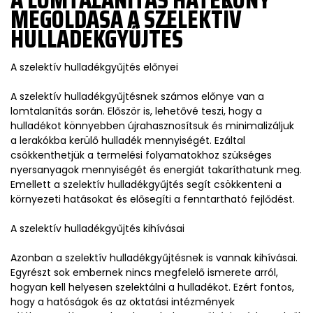
MEGOLDÁSA A SZELEKTÍV
HULLADÉKGYŰJTÉS
A szelektív hulladékgyűjtés előnyei
A szelektív hulladékgyűjtésnek számos előnye van a
lomtalanítás során. Először is, lehetővé teszi, hogy a
hulladékot könnyebben újrahasznosítsuk és minimalizáljuk
a lerakókba kerülő hulladék mennyiségét. Ezáltal
csökkenthetjük a termelési folyamatokhoz szükséges
nyersanyagok mennyiségét és energiát takaríthatunk meg.
Emellett a szelektív hulladékgyűjtés segít csökkenteni a
környezeti hatásokat és elősegíti a fenntartható fejlődést.
A szelektív hulladékgyűjtés kihívásai
Azonban a szelektív hulladékgyűjtésnek is vannak kihívásai.
Egyrészt sok embernek nincs megfelelő ismerete arról,
hogyan kell helyesen szelektálni a hulladékot. Ezért fontos,
hogy a hatóságok és az oktatási intézmények