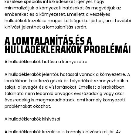
kezelése speciális intézkedéseket igényel, hogy
minimalizáljuk a környezeti hatásokat és megvédjük az
embereket és a környezetet. Emellett a veszélyes
hulladékok kezelése magas költségekkel járhat, ami további
kihívást jelenthet a lomtalanítás során.
A LOMTALANÍTÁS ÉS A
HULLADÉKLERAKÓK PROBLÉMÁI
A hulladéklerakók hatása a környezetre
A hulladéklerakók jelentős hatással vannak a környezetre. A
lerakókban keletkező gázok és folyadékok szennyezhetik a
talajt, a levegőt és a vízforrásokat. Emellett a lerakókban
található nem lebomló anyagok évszázadokig vagy akár
évezredekig is megmaradhatnak, ami komoly környezeti
problémákat okozhat.
A hulladéklerakók kihívásai
A hulladéklerakók kezelése is komoly kihívásokkal jár. Az