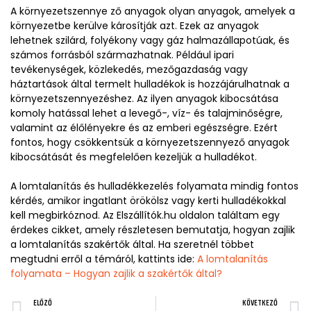
A környezetszennye ző anyagok olyan anyagok, amelyek a
környezetbe kerülve károsítják azt. Ezek az anyagok
lehetnek szilárd, folyékony vagy gáz halmazállapotúak, és
számos forrásból származhatnak. Például ipari
tevékenységek, közlekedés, mezőgazdaság vagy
háztartások által termelt hulladékok is hozzájárulhatnak a
környezetszennyezéshez. Az ilyen anyagok kibocsátása
komoly hatással lehet a levegő-, víz- és talajminőségre,
valamint az élőlényekre és az emberi egészségre. Ezért
fontos, hogy csökkentsük a környezetszennyező anyagok
kibocsátását és megfelelően kezeljük a hulladékot.
A lomtalanítás és hulladékkezelés folyamata mindig fontos
kérdés, amikor ingatlant örökölsz vagy kerti hulladékokkal
kell megbirkóznod. Az Elszállítók.hu oldalon találtam egy
érdekes cikket, amely részletesen bemutatja, hogyan zajlik
a lomtalanítás szakértők által. Ha szeretnél többet
megtudni erről a témáról, kattints ide:
A lomtalanítás
folyamata – Hogyan zajlik a szakértők által?
ELŐZŐ
KÖVETKEZŐ