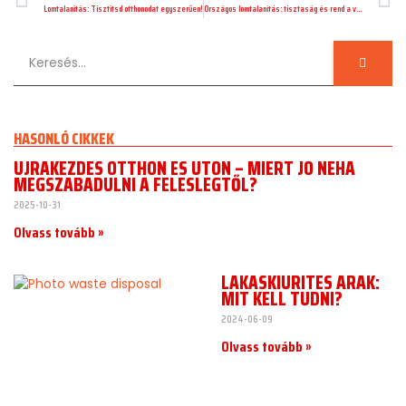
Lomtalanítás: Tisztítsd otthonodat egyszerűen!
Országos lomtalanítás: tisztaság és rend a városokban.
HASONLÓ CIKKEK
ÚJRAKEZDÉS OTTHON ÉS ÚTON – MIÉRT JÓ NÉHA
MEGSZABADULNI A FELESLEGTŐL?
2025-10-31
Olvass tovább »
LAKÁSKIÜRÍTÉS ÁRAK:
MIT KELL TUDNI?
2024-06-09
Olvass tovább »