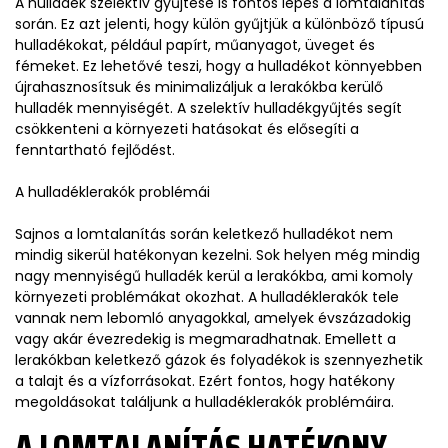
A hulladék szelektív gyűjtése is fontos lépés a lomtalanítás
során. Ez azt jelenti, hogy külön gyűjtjük a különböző típusú
hulladékokat, például papírt, műanyagot, üveget és
fémeket. Ez lehetővé teszi, hogy a hulladékot könnyebben
újrahasznosítsuk és minimalizáljuk a lerakókba kerülő
hulladék mennyiségét. A szelektív hulladékgyűjtés segít
csökkenteni a környezeti hatásokat és elősegíti a
fenntartható fejlődést.
A hulladéklerakók problémái
Sajnos a lomtalanítás során keletkező hulladékot nem
mindig sikerül hatékonyan kezelni. Sok helyen még mindig
nagy mennyiségű hulladék kerül a lerakókba, ami komoly
környezeti problémákat okozhat. A hulladéklerakók tele
vannak nem lebomló anyagokkal, amelyek évszázadokig
vagy akár évezredekig is megmaradhatnak. Emellett a
lerakókban keletkező gázok és folyadékok is szennyezhetik
a talajt és a vízforrásokat. Ezért fontos, hogy hatékony
megoldásokat találjunk a hulladéklerakók problémáira.
A LOMTALANÍTÁS HATÉKONY