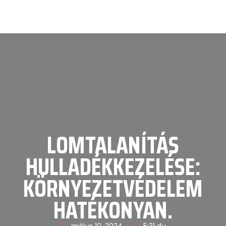
LOMTALANÍTÁS
HULLADÉKKEZELÉSE:
KÖRNYEZETVÉDELEM
HATÉKONYAN.
május 10, 2024
5:31 du.