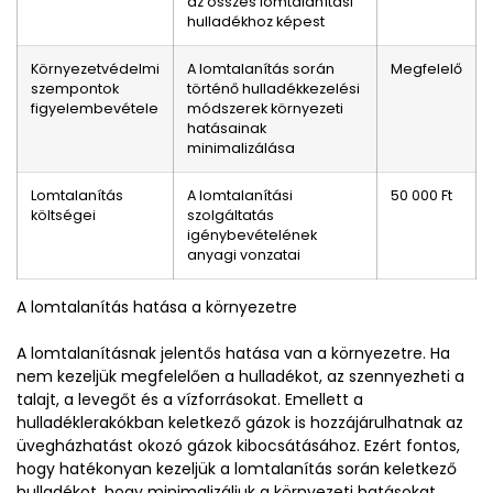
az összes lomtalanítási
hulladékhoz képest
Környezetvédelmi
A lomtalanítás során
Megfelelő
szempontok
történő hulladékkezelési
figyelembevétele
módszerek környezeti
hatásainak
minimalizálása
Lomtalanítás
A lomtalanítási
50 000 Ft
költségei
szolgáltatás
igénybevételének
anyagi vonzatai
A lomtalanítás hatása a környezetre
A lomtalanításnak jelentős hatása van a környezetre. Ha
nem kezeljük megfelelően a hulladékot, az szennyezheti a
talajt, a levegőt és a vízforrásokat. Emellett a
hulladéklerakókban keletkező gázok is hozzájárulhatnak az
üvegházhatást okozó gázok kibocsátásához. Ezért fontos,
hogy hatékonyan kezeljük a lomtalanítás során keletkező
hulladékot, hogy minimalizáljuk a környezeti hatásokat.