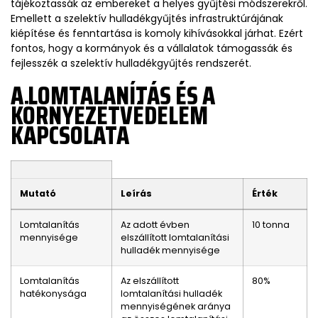
tájékoztassák az embereket a helyes gyűjtési módszerekről.
Emellett a szelektív hulladékgyűjtés infrastruktúrájának
kiépítése és fenntartása is komoly kihívásokkal járhat. Ezért
fontos, hogy a kormányok és a vállalatok támogassák és
fejlesszék a szelektív hulladékgyűjtés rendszerét.
A LOMTALANÍTÁS ÉS A
KÖRNYEZETVÉDELEM
KAPCSOLATA
Mutató
Leírás
Érték
Lomtalanítás
Az adott évben
10 tonna
mennyisége
elszállított lomtalanítási
hulladék mennyisége
Lomtalanítás
Az elszállított
80%
hatékonysága
lomtalanítási hulladék
mennyiségének aránya