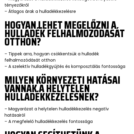
tényezőkről
– Átlagos árak a hulladékkezelésre
HOGYAN LEHET MEGELŐZNI A
HULLADÉK FELHALMOZÓDÁSÁT
OTTHON?
– Tippek arra, hogyan csökkentsük a hulladék
felhalmozódását otthon
– A szelektív hulladékgyűjtés és komposztálás fontossága
MILYEN KÖRNYEZETI HATÁSAI
VANNAK A HELYTELEN
HULLADÉKKEZELÉSNEK?
– Magyarázat a helytelen hulladékkezelés negatív
hatásairól
– A megfelelő hulladékkezelés fontossága