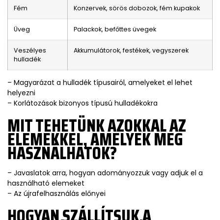
Fém
Konzervek, sörös dobozok, fém kupakok
Üveg
Palackok, befőttes üvegek
Veszélyes
Akkumulátorok, festékek, vegyszerek
hulladék
– Magyarázat a hulladék típusairól, amelyeket el lehet
helyezni
– Korlátozások bizonyos típusú hulladékokra
MIT TEHETÜNK AZOKKAL AZ
ELEMEKKEL, AMELYEK MÉG
HASZNÁLHATÓK?
– Javaslatok arra, hogyan adományozzuk vagy adjuk el a
használható elemeket
– Az újrafelhasználás előnyei
HOGYAN SZÁLLÍTSUK A