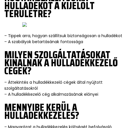
HULLADÉKOT A KIJELÖLT
TERÜLETRE?
– Tippek arra, hogyan szállítsuk biztonságosan a hulladékot
– A szabályok betartásának fontossága
MILYEN SZOLGÁLTATÁSOKAT
KÍNÁLNAK A HULLADÉKKEZELŐ
CÉGEK?
– Áttekintés a hulladékkezelő cégek által nyújtott
szolgáltatásokról
– A hulladékkezelő cég alkalmazásának előnyei
MENNYIBE KERÜL A
HULLADÉKKEZELÉS?
– Magyarázat a hulladékkezelés költségét befolyásoló