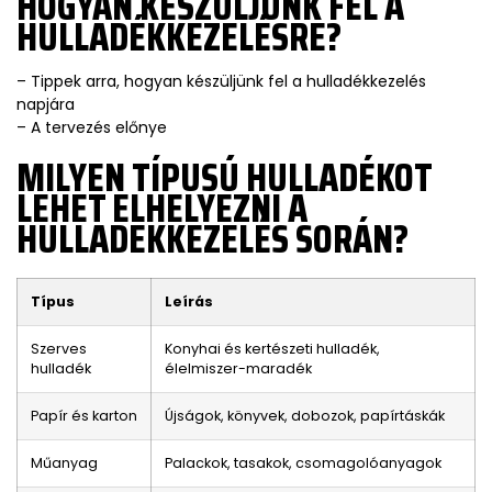
HOGYAN KÉSZÜLJÜNK FEL A
HULLADÉKKEZELÉSRE?
– Tippek arra, hogyan készüljünk fel a hulladékkezelés
napjára
– A tervezés előnye
MILYEN TÍPUSÚ HULLADÉKOT
LEHET ELHELYEZNI A
HULLADÉKKEZELÉS SORÁN?
Típus
Leírás
Szerves
Konyhai és kertészeti hulladék,
hulladék
élelmiszer-maradék
Papír és karton
Újságok, könyvek, dobozok, papírtáskák
Műanyag
Palackok, tasakok, csomagolóanyagok