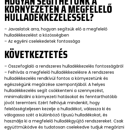
HOGYAN SEGÍTHETÜNK A
KÖRNYEZETEN A MEGFELELŐ
HULLADÉKKEZELÉSSEL?
– Javaslatok arra, hogyan segítsük elő a megfelelő
hulladékkezelést a közösségben
– Az egyéni cselekedetek fontossága
KÖVETKEZTETÉS
– Összefoglaló a rendszeres hulladékkezelés fontosságáról
– Felhívás a megfelelő hulladékkezelésre A rendszeres
hulladékkezelés rendkívül fontos a környezetünk és
egészségünk megőrzése szempontjából. A helyes
hulladékkezelés segít csökkenteni a szennyezést,
minimalizálni a környezeti hatásokat és fenntarthatóbb
jövőt teremteni. Ezért felhívjuk mindenkit, hogy
felelősségteljesen kezelje a hulladékot, válassza ki és
válogassa szét a különböző típusú hulladékokat, és
használja ki a megfelelő hulladékgyűjtő rendszereket. Csak
együttműködve és tudatosan cselekedve tudjuk megőrizni