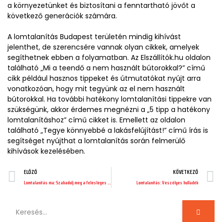
a környezetünket és biztosítani a fenntartható jövőt a
következő generációk számára.
A lomtalanítás Budapest területén mindig kihívást
jelenthet, de szerencsére vannak olyan cikkek, amelyek
segíthetnek ebben a folyamatban. Az Elszállítók.hu oldalon
található „Mi a teendő a nem használt bútorokkal?” című
cikk például hasznos tippeket és útmutatókat nyújt arra
vonatkozóan, hogy mit tegyünk az el nem használt
bútorokkal. Ha további hatékony lomtalanítási tippekre van
szükségünk, akkor érdemes megnézni a „5 tipp a hatékony
lomtalanításhoz” című cikket is. Emellett az oldalon
található „Tegye könnyebbé a lakásfelújítást!” című írás is
segítséget nyújthat a lomtalanítás során felmerülő
kihívások kezelésében.
ELŐZŐ
KÖVETKEZŐ
Lomtalanítás ma: Szabadulj meg a felesleges holmiktól!
Lomtalanítás: Veszélyes hulladék